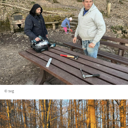
© svg