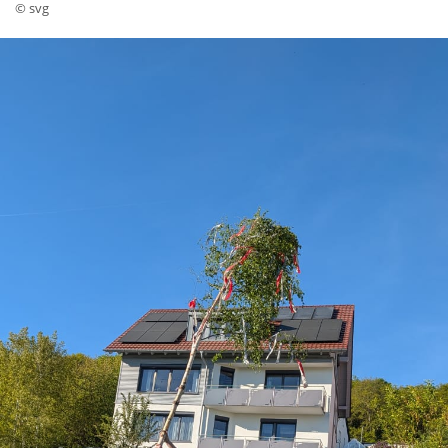
© svg