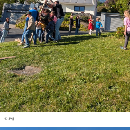
© svg