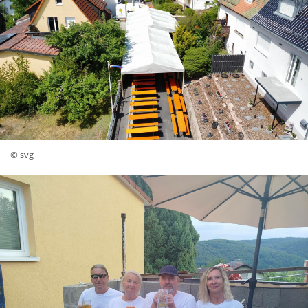
© svg