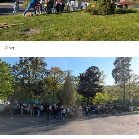
© svg