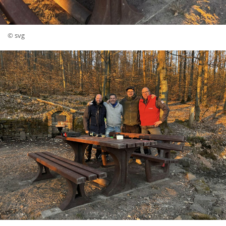
© svg