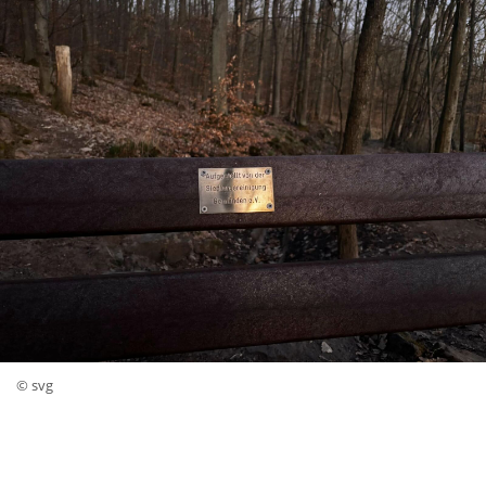
© svg