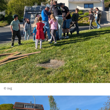
© svg