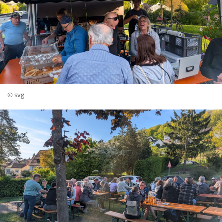
© svg