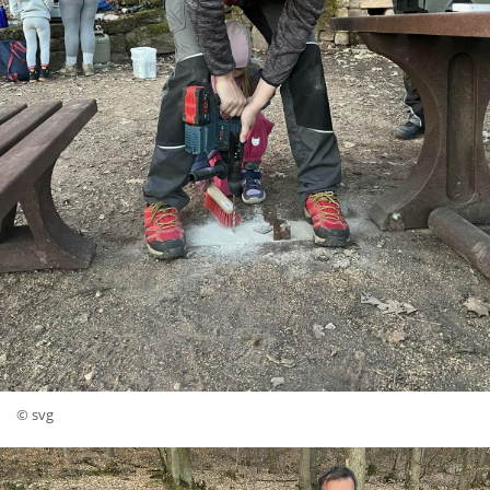
© svg