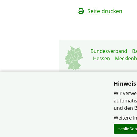
Seite drucken
Bundesverband
B
Hessen
Mecklen
Hinweis
Wir verwe
automatis
und den B
© Kre
Weitere I
schließen