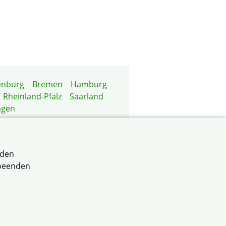
enburg
Bremen
Hamburg
Rheinland-Pfalz
Saarland
ngen
rden
 beenden
n e.V.