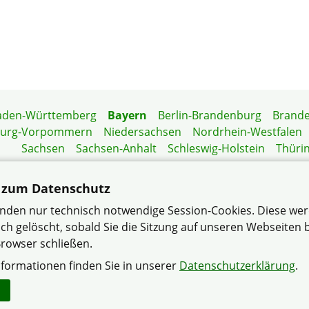
aden-Württemberg
Bayern
Berlin-Brandenburg
Brand
burg-Vorpommern
Niedersachsen
Nordrhein-Westfalen
Sachsen
Sachsen-Anhalt
Schleswig-Holstein
Thüri
Mitgliedermagazin
Gartenberatung
 zum Datenschutz
nden nur technisch notwendige Session-Cookies. Diese we
ch gelöscht, sobald Sie die Sitzung auf unseren Webseiten
rowser schließen.
isverband "Stadt Weiden" im Verband Wohneigentum Bayer
nformationen finden Sie in unserer
Datenschutzerklärung
Impressum
Datenschutzerklärung
Kontakt
.