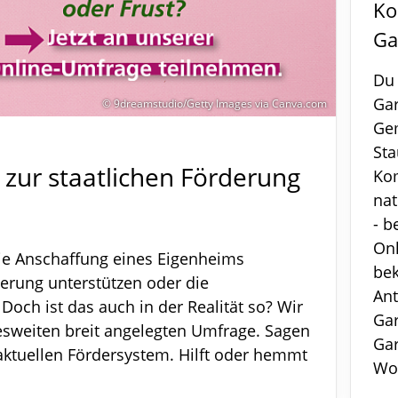
Ko
Ga
Du
Gar
© 9dreamstudio/Getty Images via Canva.com
Ge
Sta
zur staatlichen Förderung
Ko
nat
- b
On
e Anschaffung eines Eigenheims
be
ierung unterstützen oder die
Ant
och ist das auch in der Realität so? Wir
Ga
esweiten breit angelegten Umfrage. Sagen
Ga
aktuellen Fördersystem. Hilft oder hemmt
Wo