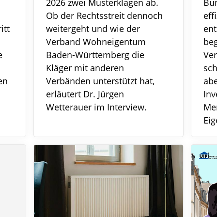
2026 zwei Musterklagen ab.
Bu
Ob der Rechtsstreit dennoch
eff
itt
weitergeht und wie der
ent
Verband Wohneigentum
be
e
Baden-Württemberg die
Ve
Kläger mit anderen
sc
en
Verbänden unterstützt hat,
abe
erläutert Dr. Jürgen
Inv
Wetterauer im Interview.
Me
Ei