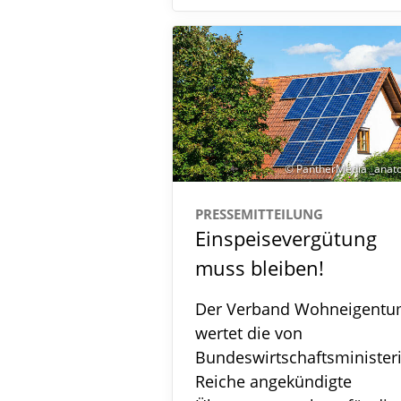
© PantherMedia _anato
PRESSEMITTEILUNG
Einspeisevergütung
muss bleiben!
Der Verband Wohneigent
wertet die von
Bundeswirtschaftsminister
Reiche angekündigte