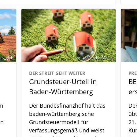
liy_gleb
© PantherMedia
DER STREIT GEHT WEITER
PRE
Grundsteuer-Urteil in
BE
Baden-Württemberg
er
um
Der Bundesfinanzhof hält das
De
baden-württembergische
übt
in
Grundsteuermodell für
21.
verfassungsgemäß und weist
Kü