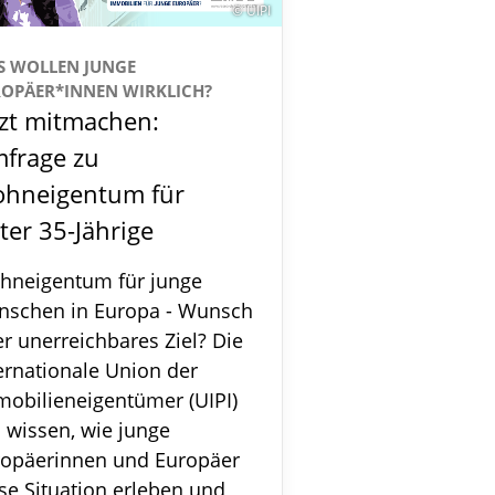
© UIPI
S WOLLEN JUNGE
OPÄER*INNEN WIRKLICH?
tzt mitmachen:
frage zu
hneigentum für
ter 35-Jährige
hneigentum für junge
nschen in Europa - Wunsch
r unerreichbares Ziel? Die
ernationale Union der
obilieneigentümer (UIPI)
l wissen, wie junge
ropäerinnen und Europäer
se Situation erleben und