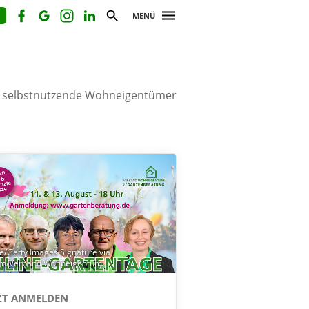
MENÜ
r selbstnutzende Wohneigentümer
e/Getty Images Signature via
om/Verband Wohneigentum
ZT ANMELDEN