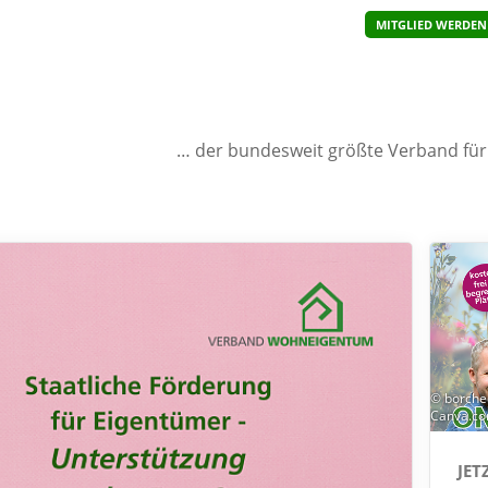
MITGLIED WERDEN
… der bundesweit größte Verband fü
© borche
Canva.c
JET