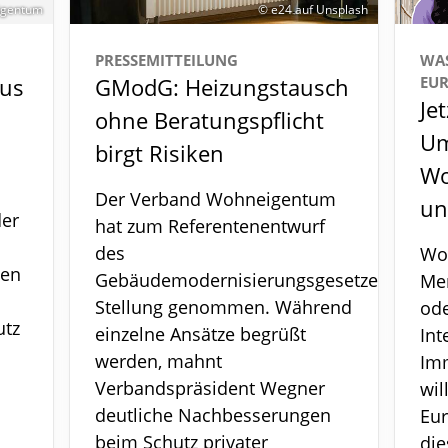
igentum
© e24 auf Unsplash
PRESSEMITTEILUNG
WA
aus
GModG: Heizungstausch
EUR
Je
ohne Beratungspflicht
Um
birgt Risiken
Wo
Der Verband Wohneigentum
un
der
hat zum Referentenentwurf
des
Wo
nen
Gebäudemodernisierungsgesetzes
Me
Stellung genommen. Während
ode
utz
einzelne Ansätze begrüßt
Int
werden, mahnt
Imm
Verbandspräsident Wegner
wil
deutliche Nachbesserungen
Eu
beim Schutz privater
die