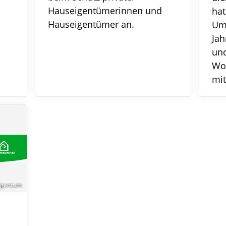
Hauseigentümerinnen und
hat
Hauseigentümer an.
Umf
Jah
und
Woh
mit
igentum