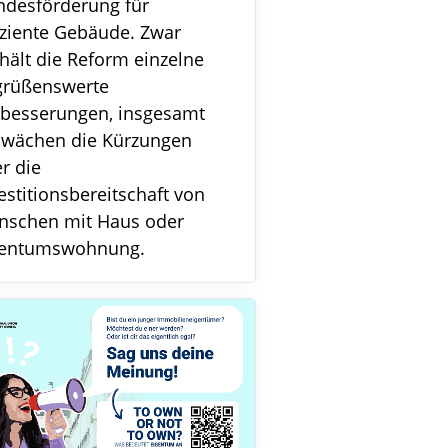
ndesförderung für
iziente Gebäude. Zwar
hält die Reform einzelne
grüßenswerte
rbesserungen, insgesamt
hwächen die Kürzungen
r die
estitionsbereitschaft von
nschen mit Haus oder
gentumswohnung.