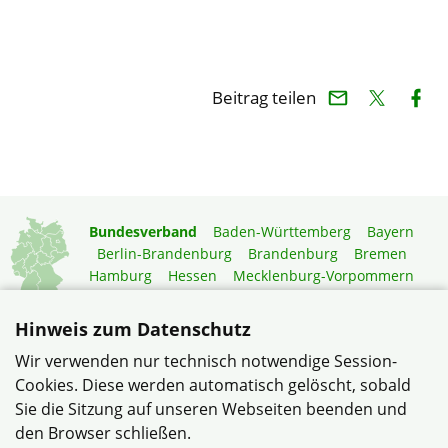
Beitrag teilen
Bundesverband
Baden-Württemberg
Bayern
Berlin-Brandenburg
Brandenburg
Bremen
Hamburg
Hessen
Mecklenburg-Vorpommern
Niedersachsen
Nordrhein-Westfalen
Rheinland-Pfalz
Saarland
Sachsen
Hinweis zum Datenschutz
Sachsen-Anhalt
Schleswig-Holstein
Thüringen
Wir verwenden nur technisch notwendige Session-
Mitgliedermagazin
Gartenberatung
Cookies. Diese werden automatisch gelöscht, sobald
Sie die Sitzung auf unseren Webseiten beenden und
den Browser schließen.
© Verband Wohneigentum e.V. |
Datenschutzerklärung
– …