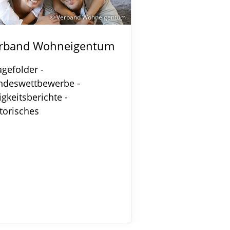
© Verband Wohneigentum
rband Wohneigentum
gefolder -
ndeswettbewerbe -
igkeitsberichte -
torisches