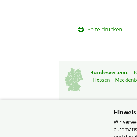
Seite drucken
Bundesverband
B
Hessen
Mecklen
Hinweis
Wir verwe
automatis
© Verband Wohneigentum
und den B