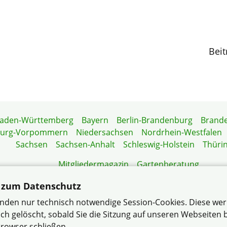
Beit
aden-Württemberg
Bayern
Berlin-Brandenburg
Brand
burg-Vorpommern
Niedersachsen
Nordrhein-Westfalen
Sachsen
Sachsen-Anhalt
Schleswig-Holstein
Thüri
Mitgliedermagazin
Gartenberatung
 zum Datenschutz
nden nur technisch notwendige Session-Cookies. Diese we
ch gelöscht, sobald Sie die Sitzung auf unseren Webseiten
 e.V. |
Datenschutzerklärung
– … der bundesweit größte V
rowser schließen.
Wohneigentümer