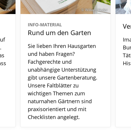
iamveder
© William Veder
INFO-MATERIAL
Ve
Rund um den Garten
uf
Ima
Sie lieben Ihren Hausgarten
.
Bu
und haben Fragen?
as
Tät
Fachgerechte und
ass
His
unabhängige Unterstützung
gibt unsere Gartenberatung.
Unsere Faltblätter zu
wichtigen Themen zum
naturnahen Gärtnern sind
praxisorientiert und mit
Checklisten angelegt.