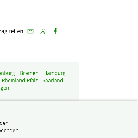
rag teilen
enburg
Bremen
Hamburg
Rheinland-Pfalz
Saarland
ngen
rden
 beenden
erband für selbstnutzende