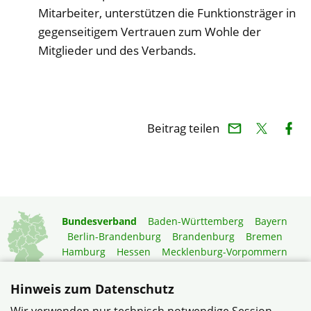
Mitarbeiter, unterstützen die Funktionsträger in
gegenseitigem Vertrauen zum Wohle der
Mitglieder und des Verbands.
Beitrag teilen
Bundesverband
Baden-Württemberg
Bayern
Berlin-Brandenburg
Brandenburg
Bremen
Hamburg
Hessen
Mecklenburg-Vorpommern
Niedersachsen
Nordrhein-Westfalen
Rheinland-Pfalz
Saarland
Sachsen
Hinweis zum Datenschutz
Sachsen-Anhalt
Schleswig-Holstein
Thüringen