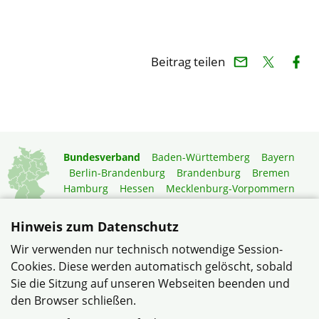
Beitrag teilen
Bundesverband
Baden-Württemberg
Bayern
Berlin-Brandenburg
Brandenburg
Bremen
Hamburg
Hessen
Mecklenburg-Vorpommern
Niedersachsen
Nordrhein-Westfalen
Rheinland-Pfalz
Saarland
Sachsen
Hinweis zum Datenschutz
Sachsen-Anhalt
Schleswig-Holstein
Thüringen
Wir verwenden nur technisch notwendige Session-
Mitgliedermagazin
Gartenberatung
Cookies. Diese werden automatisch gelöscht, sobald
Sie die Sitzung auf unseren Webseiten beenden und
den Browser schließen.
© Verband Wohneigentum e.V. |
Datenschutzerklärung
– …
der bundesweit größte Verband für selbstnutzende