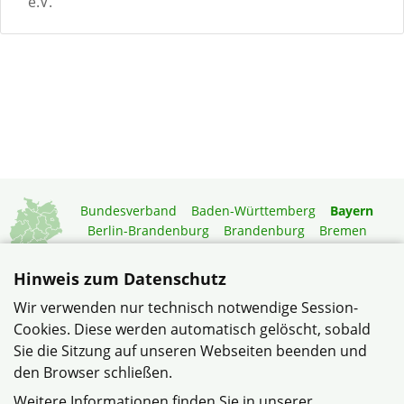
e.V.
Bundesverband
Baden-Württemberg
Bayern
Berlin-Brandenburg
Brandenburg
Bremen
Hamburg
Hessen
Mecklenburg-Vorpommern
Niedersachsen
Nordrhein-Westfalen
Hinweis zum Datenschutz
Rheinland-Pfalz
Saarland
Sachsen
Wir verwenden nur technisch notwendige Session-
Sachsen-Anhalt
Schleswig-Holstein
Thüringen
Cookies. Diese werden automatisch gelöscht, sobald
Mitgliedermagazin
Gartenberatung
Sie die Sitzung auf unseren Webseiten beenden und
den Browser schließen.
© Kreisverband "Stadt Weiden" im Verband Wohneigentum
Weitere Informationen finden Sie in unserer