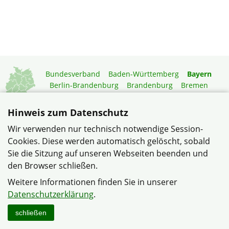
Bundesverband
Baden-Württemberg
Bayern
Berlin-Brandenburg
Brandenburg
Bremen
Hamburg
Hessen
Mecklenburg-Vorpommern
Niedersachsen
Nordrhein-Westfalen
Hinweis zum Datenschutz
Rheinland-Pfalz
Saarland
Sachsen
Wir verwenden nur technisch notwendige Session-
Sachsen-Anhalt
Schleswig-Holstein
Thüringen
Cookies. Diese werden automatisch gelöscht, sobald
Mitgliedermagazin
Gartenberatung
Sie die Sitzung auf unseren Webseiten beenden und
den Browser schließen.
© Kreisverband "Stadt Weiden" im Verband Wohneigentum
Weitere Informationen finden Sie in unserer
Bayern e.V.
Datenschutzerklärung
.
Datenschutzerklärung
Impressum
Kontakt
schließen