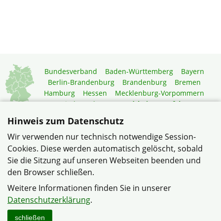
Bundesverband
Baden-Württemberg
Bayern
Berlin-Brandenburg
Brandenburg
Bremen
Hamburg
Hessen
Mecklenburg-Vorpommern
Niedersachsen
Nordrhein-Westfalen
Rheinland-Pfalz
Saarland
Sachsen
Hinweis zum Datenschutz
Sachsen-Anhalt
Schleswig-Holstein
Thüringen
Wir verwenden nur technisch notwendige Session-
Mitgliedermagazin
Gartenberatung
Cookies. Diese werden automatisch gelöscht, sobald
Sie die Sitzung auf unseren Webseiten beenden und
den Browser schließen.
© Gemeinschaft Barkhausen II im Verband Wohneigentum
NRW
Weitere Informationen finden Sie in unserer
Datenschutzerklärung
Impressum
Sitemap
Kontakt
Datenschutzerklärung
.
schließen