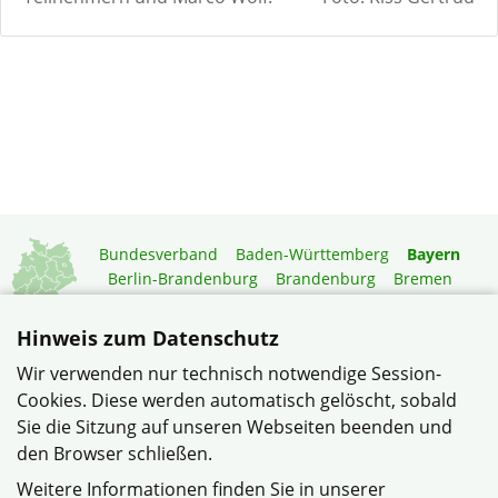
Bundesverband
Baden-Württemberg
Bayern
Berlin-Brandenburg
Brandenburg
Bremen
Hamburg
Hessen
Mecklenburg-Vorpommern
Niedersachsen
Nordrhein-Westfalen
Hinweis zum Datenschutz
Rheinland-Pfalz
Saarland
Sachsen
Wir verwenden nur technisch notwendige Session-
Sachsen-Anhalt
Schleswig-Holstein
Thüringen
Cookies. Diese werden automatisch gelöscht, sobald
Mitgliedermagazin
Gartenberatung
Sie die Sitzung auf unseren Webseiten beenden und
den Browser schließen.
© Siedlergemeinschaft Grettstadt im Verband Wohneigentum
Weitere Informationen finden Sie in unserer