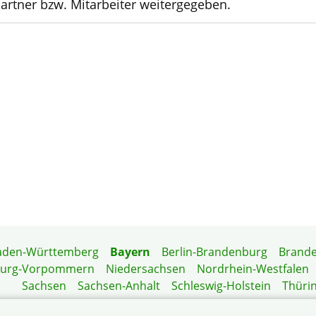
rtner bzw. Mitarbeiter weitergegeben.
aden-Württemberg
Bayern
Berlin-Brandenburg
Brand
burg-Vorpommern
Niedersachsen
Nordrhein-Westfalen
Sachsen
Sachsen-Anhalt
Schleswig-Holstein
Thüri
Mitgliedermagazin
Gartenberatung