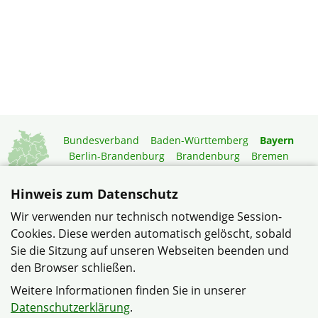
Bundesverband
Baden-Württemberg
Bayern
Berlin-Brandenburg
Brandenburg
Bremen
Hamburg
Hessen
Mecklenburg-Vorpommern
Niedersachsen
Nordrhein-Westfalen
Hinweis zum Datenschutz
Rheinland-Pfalz
Saarland
Sachsen
Wir verwenden nur technisch notwendige Session-
Sachsen-Anhalt
Schleswig-Holstein
Thüringen
Cookies. Diese werden automatisch gelöscht, sobald
Mitgliedermagazin
Gartenberatung
Sie die Sitzung auf unseren Webseiten beenden und
den Browser schließen.
© Siedlergemeinschaft Windischeschenbach e.V. im Verband
Weitere Informationen finden Sie in unserer
Wohneigentum Bayern e.V.
Datenschutzerklärung
.