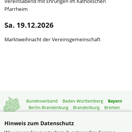
Vereinsabend mit Ehrungen im Katholischen
Pfarrheim
Sa. 19.12.2026
Marktweihnacht der Vereinsgemeinschaft
Bundesverband
Baden-Württemberg
Bayern
Berlin-Brandenburg
Brandenburg
Bremen
Hamburg
Hessen
Mecklenburg-Vorpommern
Niedersachsen
Nordrhein-Westfalen
Hinweis zum Datenschutz
Rheinland-Pfalz
Saarland
Sachsen