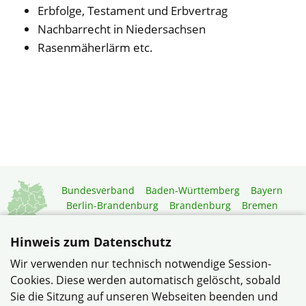
Erbfolge, Testament und Erbvertrag
Nachbarrecht in Niedersachsen
Rasenmäherlärm etc.
Bundesverband
Baden-Württemberg
Bayern
Berlin-Brandenburg
Brandenburg
Bremen
Hamburg
Hessen
Mecklenburg-Vorpommern
Niedersachsen
Nordrhein-Westfalen
Hinweis zum Datenschutz
Rheinland-Pfalz
Saarland
Sachsen
Wir verwenden nur technisch notwendige Session-
Sachsen-Anhalt
Schleswig-Holstein
Thüringen
Cookies. Diese werden automatisch gelöscht, sobald
Mitgliedermagazin
Gartenberatung
Sie die Sitzung auf unseren Webseiten beenden und