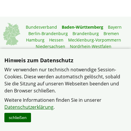
Bundesverband
Baden-Württemberg
Bayern
Berlin-Brandenburg
Brandenburg
Bremen
Hamburg
Hessen
Mecklenburg-Vorpommern
Niedersachsen
Nordrhein-Westfalen
Rheinland-Pfalz
Saarland
Sachsen
Sachsen-Anhalt
Schleswig-Holstein
Thüringen
Hinweis zum Datenschutz
Wir verwenden nur technisch notwendige Session-
Mitgliedermagazin
Gartenberatung
Cookies. Diese werden automatisch gelöscht, sobald
Sie die Sitzung auf unseren Webseiten beenden und
© Verband Wohneigentum Immendingen im Verband
den Browser schließen.
Wohneigentum Baden-Württemberg e.V.
Weitere Informationen finden Sie in unserer
Datenschutzerklärung
Impressum
Sitemap
Kontakt
Datenschutzerklärung
.
schließen