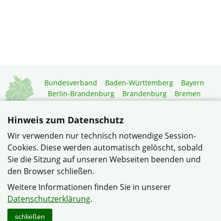
Bundesverband
Baden-Württemberg
Bayern
Berlin-Brandenburg
Brandenburg
Bremen
Hamburg
Hessen
Mecklenburg-Vorpommern
Niedersachsen
Nordrhein-Westfalen
Hinweis zum Datenschutz
Rheinland-Pfalz
Saarland
Sachsen
Wir verwenden nur technisch notwendige Session-
Sachsen-Anhalt
Schleswig-Holstein
Thüringen
Cookies. Diese werden automatisch gelöscht, sobald
Mitgliedermagazin
Gartenberatung
Sie die Sitzung auf unseren Webseiten beenden und
den Browser schließen.
© Siedlergemeinschaft Bertlich e.V. im Verband
Weitere Informationen finden Sie in unserer
Wohneigentum NRW
Datenschutzerklärung
.
Datenschutzerklärung
Sitemap
schließen