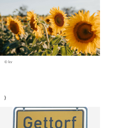
© kv
}