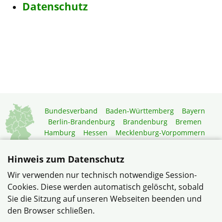
Datenschutz
Bundesverband
Baden-Württemberg
Bayern
Berlin-Brandenburg
Brandenburg
Bremen
Hamburg
Hessen
Mecklenburg-Vorpommern
Niedersachsen
Nordrhein-Westfalen
Rheinland-Pfalz
Saarland
Sachsen
Hinweis zum Datenschutz
Sachsen-Anhalt
Schleswig-Holstein
Thüringen
Wir verwenden nur technisch notwendige Session-
Mitgliedermagazin
Gartenberatung
Cookies. Diese werden automatisch gelöscht, sobald
Sie die Sitzung auf unseren Webseiten beenden und
den Browser schließen.
© Siedlergemeinschaft Völklingen-Heidstock im Verband