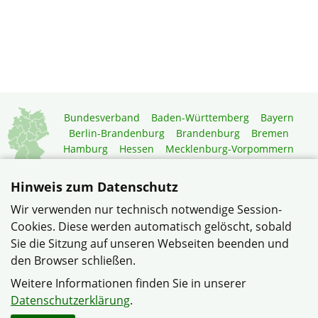
Bundesverband
Baden-Württemberg
Bayern
Berlin-Brandenburg
Brandenburg
Bremen
Hamburg
Hessen
Mecklenburg-Vorpommern
Niedersachsen
Nordrhein-Westfalen
Rheinland-Pfalz
Saarland
Sachsen
Hinweis zum Datenschutz
Sachsen-Anhalt
Schleswig-Holstein
Thüringen
Wir verwenden nur technisch notwendige Session-
Mitgliedermagazin
Gartenberatung
Cookies. Diese werden automatisch gelöscht, sobald
Sie die Sitzung auf unseren Webseiten beenden und
den Browser schließen.
© Siedlergemeinschaft Völklingen-Heidstock im Verband
Wohneigentum Saarland e.V.
Weitere Informationen finden Sie in unserer
Datenschutzerklärung
.
Datenschutzerklärung
Haftungshinweise
Impressum
Sitemap
Kontakt