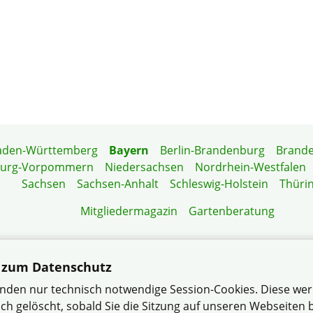
aden-Württemberg
Bayern
Berlin-Brandenburg
Brand
burg-Vorpommern
Niedersachsen
Nordrhein-Westfalen
Sachsen
Sachsen-Anhalt
Schleswig-Holstein
Thüri
Mitgliedermagazin
Gartenberatung
 zum Datenschutz
ereinigung Würzburg-Nord e.V. im Verband Wohneigentum 
nden nur technisch notwendige Session-Cookies. Diese we
Datenschutzerklärung
Impressum
Sitemap
Kontakt
ch gelöscht, sobald Sie die Sitzung auf unseren Webseiten