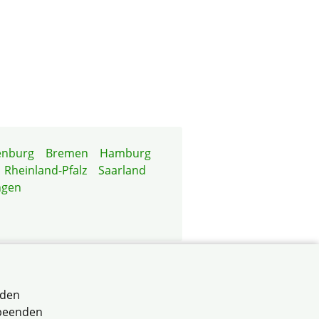
enburg
Bremen
Hamburg
Rheinland-Pfalz
Saarland
ngen
Bayern e.V.
rden
 beenden