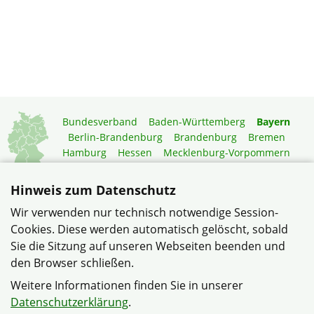
Bundesverband
Baden-Württemberg
Bayern
Berlin-Brandenburg
Brandenburg
Bremen
Hamburg
Hessen
Mecklenburg-Vorpommern
Niedersachsen
Nordrhein-Westfalen
Rheinland-Pfalz
Saarland
Sachsen
Hinweis zum Datenschutz
Sachsen-Anhalt
Schleswig-Holstein
Thüringen
Wir verwenden nur technisch notwendige Session-
Mitgliedermagazin
Gartenberatung
Cookies. Diese werden automatisch gelöscht, sobald
Sie die Sitzung auf unseren Webseiten beenden und
den Browser schließen.
© Siedlergemeinschaft Strietwald e.V. im Verband
Wohneigentum Bayern e.V.
Weitere Informationen finden Sie in unserer
Datenschutzerklärung
Haftungshinweise
Impressum
Datenschutzerklärung
.