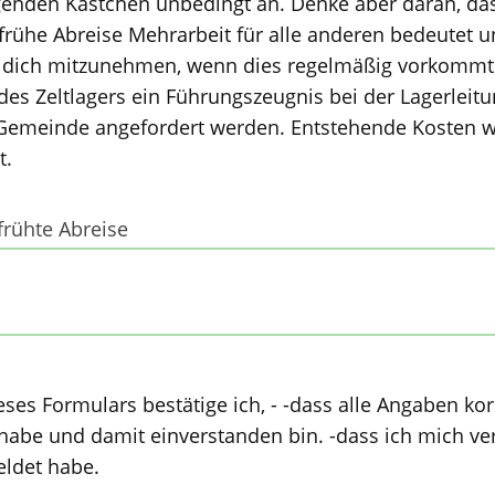
folgenden Kästchen unbedingt an. Denke aber daran, da
e Abreise Mehrarbeit für alle anderen bedeutet und dass sich
 mitzunehmen, wenn dies regelmäßig vorkommt. Wichtig: Wiederum i
des Zeltlagers ein Führungszeugnis bei der Lagerleit
n Gemeinde angefordert werden. Entstehende Kosten
t.
frühte Abreise
ige ich, - -dass alle Angaben korrekt sind. -dass ich die
abe und damit einverstanden bin. -dass ich mich ver
eldet habe.