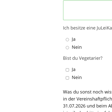
Ich besitze eine JuLeiKa
Ja
Nein
Bist du Vegetarier?
Ja
Nein
Was du sonst noch wissen solltest: Während des Zeltlagers, der
in der Vereinshaftpflicht versichert. Bitte richte es so ein, d
31.07.2026 und beim A