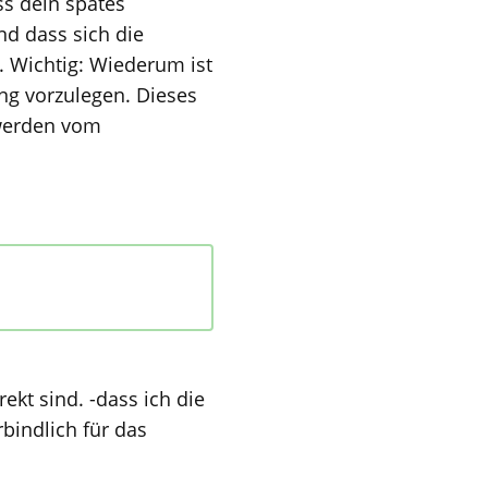
ss dein spätes
 die
st
ung vorzulegen. Dieses
 werden vom
bindlich für das