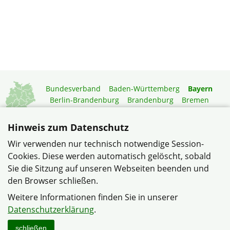
Bundesverband
Baden-Württemberg
Bayern
Berlin-Brandenburg
Brandenburg
Bremen
Hamburg
Hessen
Mecklenburg-Vorpommern
Niedersachsen
Nordrhein-Westfalen
Hinweis zum Datenschutz
Rheinland-Pfalz
Saarland
Sachsen
Wir verwenden nur technisch notwendige Session-
Sachsen-Anhalt
Schleswig-Holstein
Thüringen
Cookies. Diese werden automatisch gelöscht, sobald
Mitgliedermagazin
Gartenberatung
Sie die Sitzung auf unseren Webseiten beenden und
den Browser schließen.
© Siedlergemeinschaft EAW Hammerweg im Verband
Weitere Informationen finden Sie in unserer
Wohneigentum Bayern e.V.
Datenschutzerklärung
.
Datenschutzerklärung
Impressum
Sitemap
Kontakt
schließen