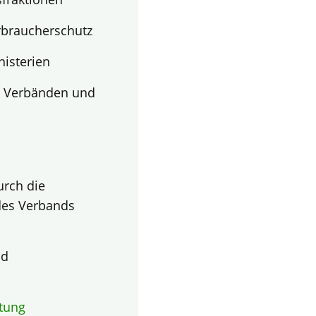
rbraucherschutz
nisterien
s Verbänden und
urch die
des Verbands
d
tung