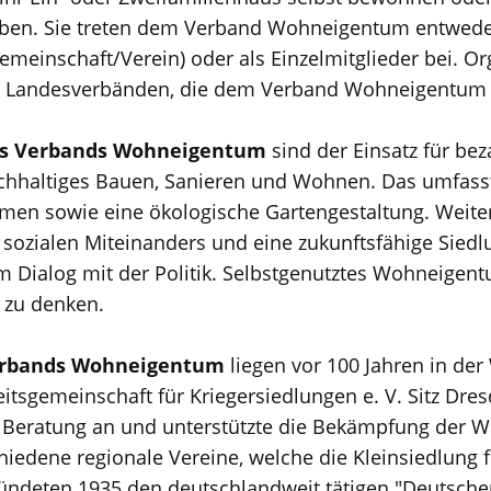
en. Sie treten dem Verband Wohneigentum entweder
meinschaft/Verein) oder als Einzelmitglieder bei. Org
en Landesverbänden, die dem Verband Wohneigentum
es Verbands Wohneigentum
sind der Einsatz für bez
chhaltiges Bauen, Sanieren und Wohnen. Das umfass
men sowie eine ökologische Gartengestaltung. Weite
 sozialen Miteinanders und eine zukunftsfähige Siedl
m Dialog mit der Politik. Selbstgenutztes Wohneigent
 zu denken.
erbands Wohneigentum
liegen vor 100 Jahren in de
beitsgemeinschaft für Kriegersiedlungen e. V. Sitz Dr
 Beratung an und unterstützte die Bekämpfung der
hiedene regionale Vereine, welche die Kleinsiedlung 
ndeten 1935 den deutschlandweit tätigen "Deutschen 