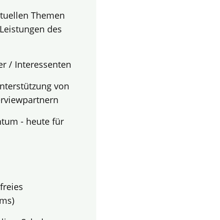
ktuellen Themen
Leistungen des
r / Interessenten
terstützung von
terviewpartnern
tum - heute für
freies
ems)