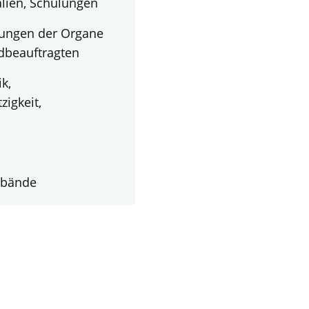
alien, Schulungen
zungen der Organe
ndbeauftragten
k,
igkeit,
rbände