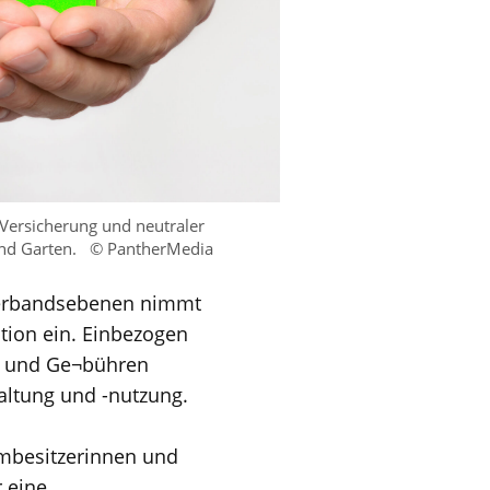
ersicherung und neutraler
und Garten.
© PantherMedia
 Verbandsebenen nimmt
tion ein. Einbezogen
n und Ge¬bühren
altung und -nutzung.
imbesitzerinnen und
 eine