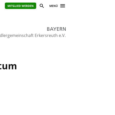
MITGLIED WERDEN
MENÜ
edlergemeinschaft Erkersreuth e.V.
ntum