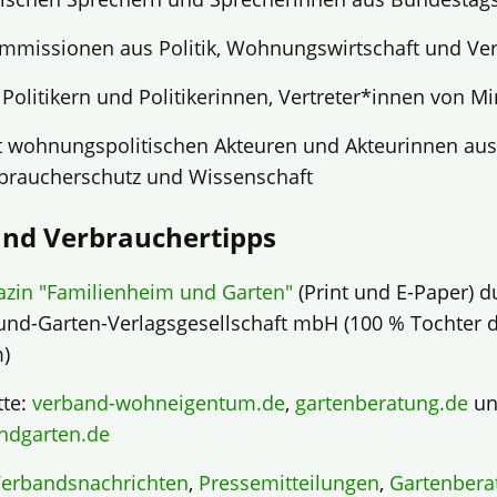
ommissionen aus Politik, Wohnungswirtschaft und Ve
Politikern und Politikerinnen, Vertreter*innen von Mi
t wohnungspolitischen Akteuren und Akteurinnen au
rbraucherschutz und Wissenschaft
und Verbrauchertipps
azin "Familienheim und Garten"
(Print und E-Paper) d
und-Garten-Verlagsgesellschaft mbH (100 % Tochter 
)
tte:
verband-wohneigentum.de
,
gartenberatung.de
un
ndgarten.de
erbandsnachrichten
,
Pressemitteilungen
,
Gartenbera