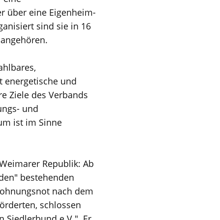
 über eine Eigenheim-
anisiert sind sie in 16
 angehören.
ahlbares,
t energetische und
re Ziele des Verbands
ungs- und
um ist im Sinne
r Weimarer Republik: Ab
esden" bestehenden
 Wohnungsnot nach dem
förderten, schlossen
Siedlerbund e.V.". Er