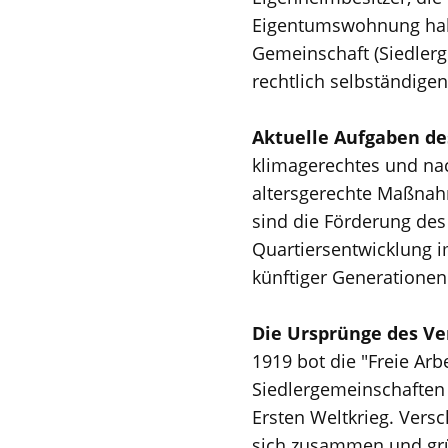
Eigentumswohnung hab
Gemeinschaft (Siedlerge
rechtlich selbständig
Aktuelle Aufgaben d
klimagerechtes und na
altersgerechte Maßnah
sind die Förderung des
Quartiersentwicklung i
künftiger Generationen
Die Ursprünge des V
1919 bot die "Freie Ar
Siedlergemeinschaften
Ersten Weltkrieg. Versc
sich zusammen und grü