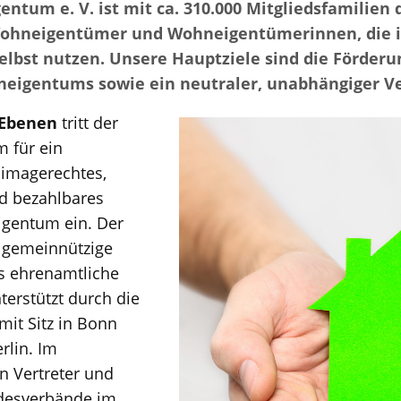
ntum e. V. ist mit ca. 310.000 Mitgliedsfamilien
Wohneigentümer und Wohneigentümerinnen, die i
bst nutzen. Unsere Hauptziele sind die Förderun
eigentums sowie ein neutraler, unabhängiger V
 Ebenen
tritt der
 für ein
limagerechtes,
nd bezahlbares
gentum ein. Der
, gemeinnützige
s ehrenamtliche
terstützt durch die
mit Sitz in Bonn
rlin. Im
n Vertreter und
ndesverbände im