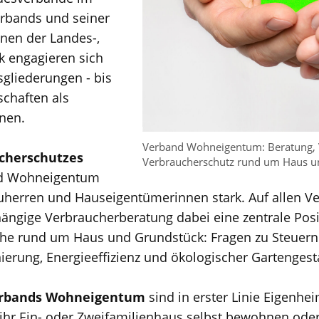
rbands und seiner
enen der Landes-,
ik engagieren sich
sgliederungen - bis
chaften als
nen.
Verband Wohneigentum: Beratung, V
cherschutzes
Verbraucherschutz rund um Haus 
nd Wohneigentum
auherren und Hauseigentümerinnen stark. Auf allen
ängige Verbraucherberatung dabei eine zentrale Posi
iche rund um Haus und Grundstück: Fragen zu Steuer
ierung, Energieeffizienz und ökologischer Gartengest
Verbands Wohneigentum
sind in erster Linie Eigenhe
 ihr Ein- oder Zweifamilienhaus selbst bewohnen oder