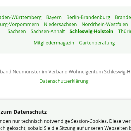
aden-Württemberg
Bayern
Berlin-Brandenburg
Brand
burg-Vorpommern
Niedersachsen
Nordrhein-Westfalen
Sachsen
Sachsen-Anhalt
Schleswig-Holstein
Thüri
Mitgliedermagazin
Gartenberatung
rband Neumünster im Verband Wohneigentum Schleswig-Hol
Datenschutzerklärung
 zum Datenschutz
nden nur technisch notwendige Session-Cookies. Diese we
ch gelöscht, sobald Sie die Sitzung auf unseren Webseiten