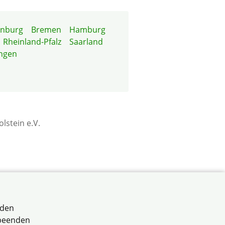
enburg
Bremen
Hamburg
Rheinland-Pfalz
Saarland
ngen
stein e.V.
rden
 beenden