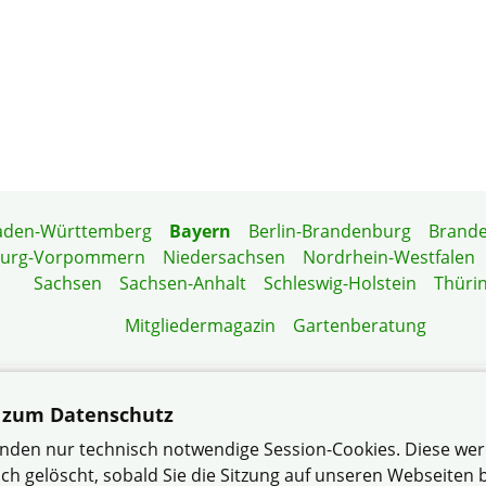
aden-Württemberg
Bayern
Berlin-Brandenburg
Brand
burg-Vorpommern
Niedersachsen
Nordrhein-Westfalen
Sachsen
Sachsen-Anhalt
Schleswig-Holstein
Thüri
Mitgliedermagazin
Gartenberatung
 zum Datenschutz
ergemeinschaft Selb Kappel im Verband Wohneigentum Bay
nden nur technisch notwendige Session-Cookies. Diese we
Datenschutzerklärung
Impressum
Sitemap
Kontakt
ch gelöscht, sobald Sie die Sitzung auf unseren Webseiten