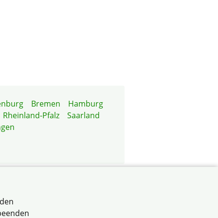
enburg
Bremen
Hamburg
Rheinland-Pfalz
Saarland
ngen
ern e.V.
rden
 beenden