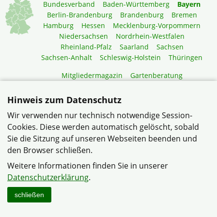
Bundesverband
Baden-Württemberg
Bayern
Berlin-Brandenburg
Brandenburg
Bremen
Hamburg
Hessen
Mecklenburg-Vorpommern
Niedersachsen
Nordrhein-Westfalen
Rheinland-Pfalz
Saarland
Sachsen
Sachsen-Anhalt
Schleswig-Holstein
Thüringen
Mitgliedermagazin
Gartenberatung
Hinweis zum Datenschutz
© Siedlergemeinschaft Selb Kappel im Verband
Wohneigentum Bayern e.V.
Wir verwenden nur technisch notwendige Session-
Cookies. Diese werden automatisch gelöscht, sobald
Datenschutzerklärung
Impressum
Sitemap
Kontakt
Sie die Sitzung auf unseren Webseiten beenden und
den Browser schließen.
Weitere Informationen finden Sie in unserer
Datenschutzerklärung
.
schließen