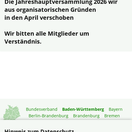
Die Jahreshauptversammlung 2026 wir
aus organisatorischen Gründen
in den April verschoben
Wir bitten alle Mitglieder um
Verständnis.
Bundesverband
Baden-Württemberg
Bayern
Berlin-Brandenburg
Brandenburg
Bremen
Hamburg
Hessen
Mecklenburg-Vorpommern
Niedersachsen
Nordrhein-Westfalen
Hinweis zum Datenschutz