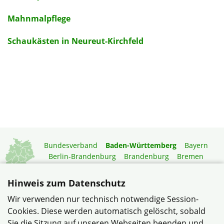
Mahnmalpflege
Schaukästen in Neureut-Kirchfeld
Bundesverband
Baden-Württemberg
Bayern
Berlin-Brandenburg
Brandenburg
Bremen
Hamburg
Hessen
Mecklenburg-Vorpommern
Niedersachsen
Nordrhein-Westfalen
Hinweis zum Datenschutz
Rheinland-Pfalz
Saarland
Sachsen
Wir verwenden nur technisch notwendige Session-
Sachsen-Anhalt
Schleswig-Holstein
Thüringen
Cookies. Diese werden automatisch gelöscht, sobald
Mitgliedermagazin
Gartenberatung
Sie die Sitzung auf unseren Webseiten beenden und