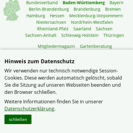
Bundesverband
Baden-Württemberg
Bayern
Berlin-Brandenburg
Brandenburg
Bremen
Hamburg
Hessen
Mecklenburg-Vorpommern
Niedersachsen
Nordrhein-Westfalen
Rheinland-Pfalz
Saarland
Sachsen
Sachsen-Anhalt
Schleswig-Holstein
Thüringen
Mitgliedermagazin
Gartenberatung
Hinweis zum Datenschutz
© Bürgerverein Siedlergemeinschaften Neureut-Kirchfeld e.V.
im Verband Wohneigentum Baden-Württemberg e.V.
Wir verwenden nur technisch notwendige Session-
Cookies. Diese werden automatisch gelöscht, sobald
Datenschutzerklärung
Impressum
Sitemap
Sie die Sitzung auf unseren Webseiten beenden und
den Browser schließen.
Weitere Informationen finden Sie in unserer
Datenschutzerklärung
.
schließen