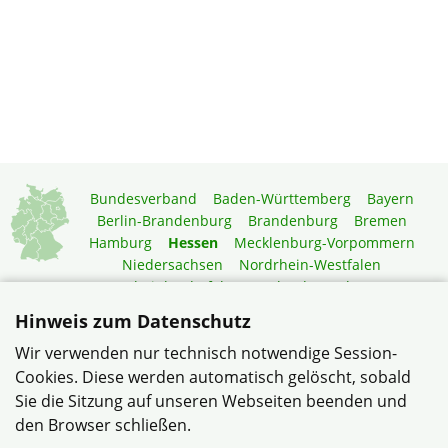
Bundesverband
Baden-Württemberg
Bayern
Berlin-Brandenburg
Brandenburg
Bremen
Hamburg
Hessen
Mecklenburg-Vorpommern
Niedersachsen
Nordrhein-Westfalen
Rheinland-Pfalz
Saarland
Sachsen
Sachsen-Anhalt
Schleswig-Holstein
Thüringen
Hinweis zum Datenschutz
Mitgliedermagazin
Gartenberatung
Wir verwenden nur technisch notwendige Session-
Cookies. Diese werden automatisch gelöscht, sobald
Sie die Sitzung auf unseren Webseiten beenden und
© Verband Wohneigentum Lohfelden e.V. im Verband
den Browser schließen.
Wohneigentum Hessen e.V.