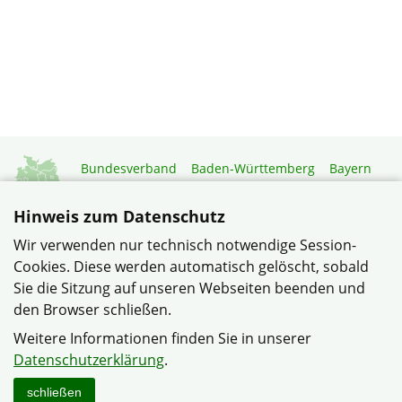
Bundesverband
Baden-Württemberg
Bayern
Berlin-Brandenburg
Brandenburg
Bremen
Hamburg
Hessen
Mecklenburg-Vorpommern
Hinweis zum Datenschutz
Niedersachsen
Nordrhein-Westfalen
Wir verwenden nur technisch notwendige Session-
Rheinland-Pfalz
Saarland
Sachsen
Cookies. Diese werden automatisch gelöscht, sobald
Sachsen-Anhalt
Schleswig-Holstein
Thüringen
Sie die Sitzung auf unseren Webseiten beenden und
Mitgliedermagazin
Gartenberatung
den Browser schließen.
Weitere Informationen finden Sie in unserer
© Gemeinschaft Sundern im Verband Wohneigentum NRW
Datenschutzerklärung
.
Datenschutzerklärung
Impressum
Sitemap
Kontakt
schließen