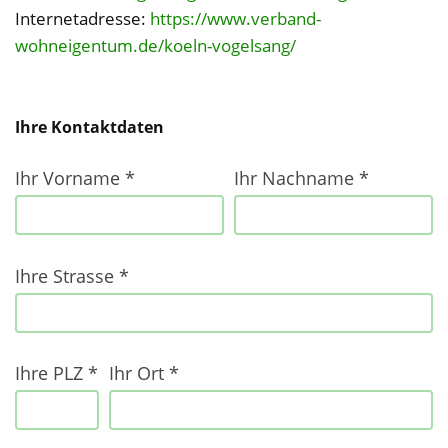
Internetadresse:
https://www.verband-
ihr
wohneigentum.de/koeln-vogelsang/
nachname
Ihre Kontaktdaten
ihre
email
Ihr Vorname *
Ihr Nachname *
Ihre Strasse *
Ihre PLZ *
Ihr Ort *