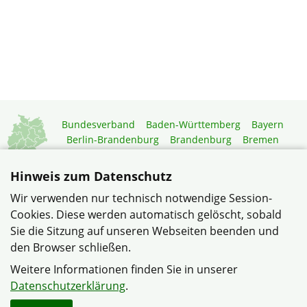
Bundesverband
Baden-Württemberg
Bayern
Berlin-Brandenburg
Brandenburg
Bremen
Hamburg
Hessen
Mecklenburg-Vorpommern
Niedersachsen
Nordrhein-Westfalen
Hinweis zum Datenschutz
Rheinland-Pfalz
Saarland
Sachsen
Wir verwenden nur technisch notwendige Session-
Sachsen-Anhalt
Schleswig-Holstein
Thüringen
Cookies. Diese werden automatisch gelöscht, sobald
Mitgliedermagazin
Gartenberatung
Sie die Sitzung auf unseren Webseiten beenden und
den Browser schließen.
© Gemeinschaft Köln-Vogelsang im Verband Wohneigentum
Weitere Informationen finden Sie in unserer
NRW
Datenschutzerklärung
.
Datenschutzerklärung
Impressum
Sitemap
Kontakt