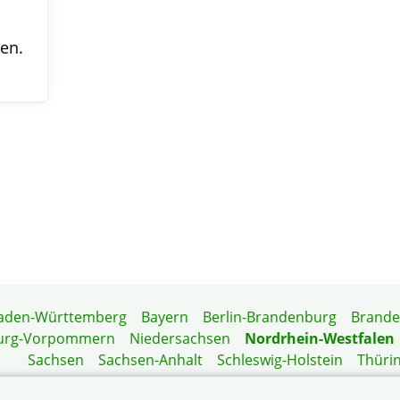
en.
aden-Württemberg
Bayern
Berlin-Brandenburg
Brand
urg-Vorpommern
Niedersachsen
Nordrhein-Westfalen
Sachsen
Sachsen-Anhalt
Schleswig-Holstein
Thüri
Mitgliedermagazin
Gartenberatung