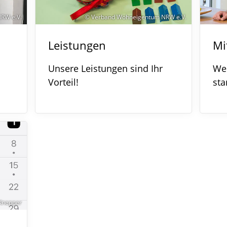
RW e.V.
© Verband Wohneigentum NRW e.V.
Leistungen
Mi
Unsere Leistungen sind Ihr
Wer
Vorteil!
sta
Knepper