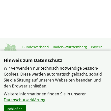
Bundesverband
Baden-Württemberg
Bayern
Berlin-Brandenburg
Brandenburg
Bremen
Hamburg
Hessen
Mecklenburg-Vorpommern
Hinweis zum Datenschutz
Niedersachsen
Nordrhein-Westfalen
Wir verwenden nur technisch notwendige Session-
Rheinland-Pfalz
Saarland
Sachsen
Cookies. Diese werden automatisch gelöscht, sobald
Sachsen-Anhalt
Schleswig-Holstein
Thüringen
Sie die Sitzung auf unseren Webseiten beenden und
Mitgliedermagazin
Gartenberatung
den Browser schließen.
Weitere Informationen finden Sie in unserer
© Kreisverband Solingen im Verband Wohneigentum NRW
Datenschutzerklärung
.
Datenschutzerklärung
Impressum
Sitemap
Kontakt
schließen