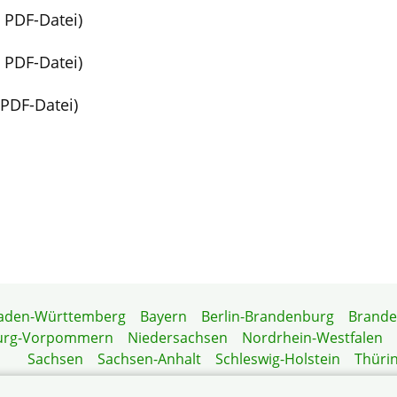
, PDF-Datei)
, PDF-Datei)
 PDF-Datei)
aden-Württemberg
Bayern
Berlin-Brandenburg
Brand
urg-Vorpommern
Niedersachsen
Nordrhein-Westfalen
Sachsen
Sachsen-Anhalt
Schleswig-Holstein
Thüri
Mitgliedermagazin
Gartenberatung