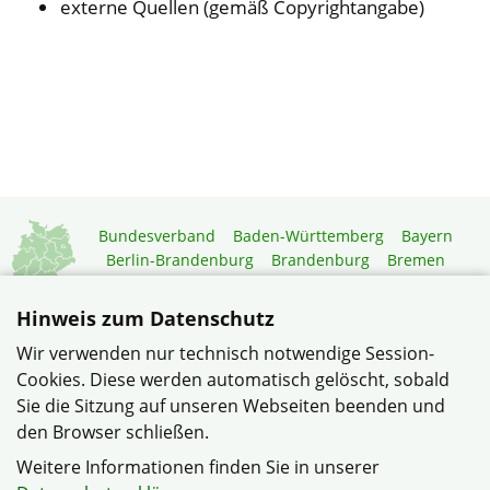
externe Quellen (gemäß Copyrightangabe)
Bundesverband
Baden-Württemberg
Bayern
Berlin-Brandenburg
Brandenburg
Bremen
Hamburg
Hessen
Mecklenburg-Vorpommern
Niedersachsen
Nordrhein-Westfalen
Hinweis zum Datenschutz
Rheinland-Pfalz
Saarland
Sachsen
Wir verwenden nur technisch notwendige Session-
Sachsen-Anhalt
Schleswig-Holstein
Thüringen
Cookies. Diese werden automatisch gelöscht, sobald
Mitgliedermagazin
Gartenberatung
Sie die Sitzung auf unseren Webseiten beenden und
den Browser schließen.
© Gemeinschaft Golzheimer Heide im Verband
Weitere Informationen finden Sie in unserer
Wohneigentum NRW