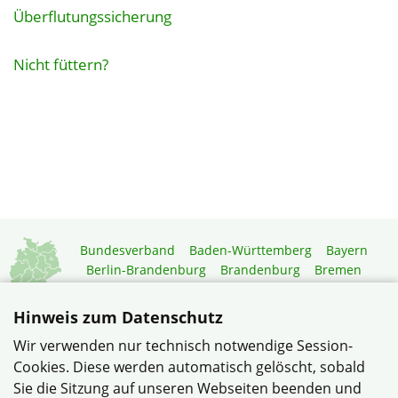
Überflutungssicherung
Nicht füttern?
Bundesverband
Baden-Württemberg
Bayern
Berlin-Brandenburg
Brandenburg
Bremen
Hamburg
Hessen
Mecklenburg-Vorpommern
Niedersachsen
Nordrhein-Westfalen
Hinweis zum Datenschutz
Rheinland-Pfalz
Saarland
Sachsen
Wir verwenden nur technisch notwendige Session-
Sachsen-Anhalt
Schleswig-Holstein
Thüringen
Cookies. Diese werden automatisch gelöscht, sobald
Mitgliedermagazin
Gartenberatung
Sie die Sitzung auf unseren Webseiten beenden und