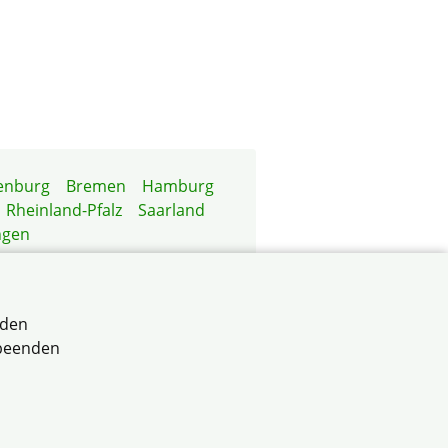
enburg
Bremen
Hamburg
Rheinland-Pfalz
Saarland
ngen
rden
 beenden
tum Baden-Württemberg e.V.