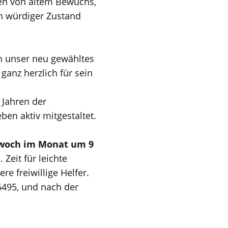
n von altem Bewuchs,
h würdiger Zustand
n unser neu gewähltes
ganz herzlich für sein
 Jahren der
en aktiv mitgestaltet.
twoch im Monat um 9
Zeit für leichte
e freiwillige Helfer.
86495, und nach der