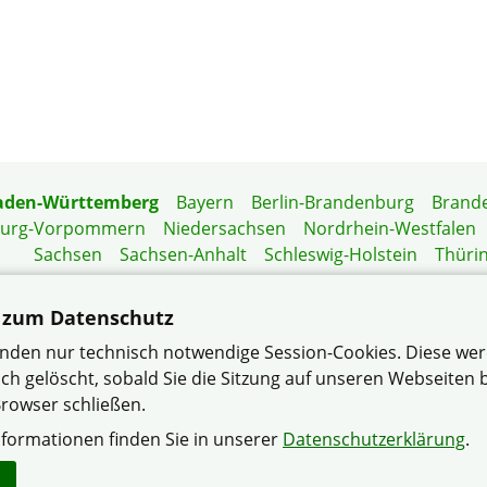
aden-Württemberg
Bayern
Berlin-Brandenburg
Brand
burg-Vorpommern
Niedersachsen
Nordrhein-Westfalen
Sachsen
Sachsen-Anhalt
Schleswig-Holstein
Thüri
Mitgliedermagazin
Gartenberatung
 zum Datenschutz
nden nur technisch notwendige Session-Cookies. Diese we
ch gelöscht, sobald Sie die Sitzung auf unseren Webseiten
einschaften Neureut-Kirchfeld e.V. im Verband Wohneigen
rowser schließen.
Datenschutzerklärung
Impressum
Sitemap
nformationen finden Sie in unserer
Datenschutzerklärung
.