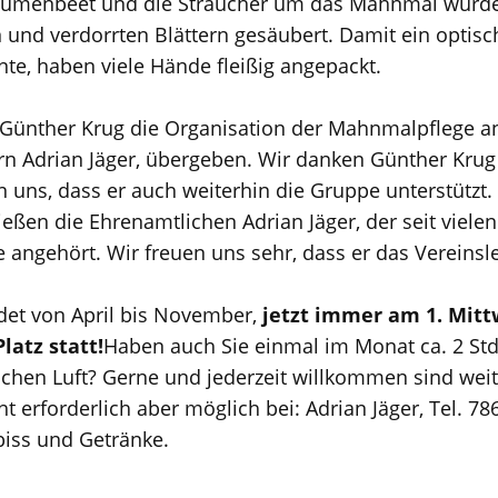
lumenbeet und die Sträucher um das Mahnmal wurde
und verdorrten Blättern gesäubert. Damit ein optisc
nte, haben viele Hände fleißig angepackt.
t Günther Krug die Organisation der Mahnmalpflege a
rn Adrian Jäger, übergeben. Wir danken Günther Krug 
uns, dass er auch weiterhin die Gruppe unterstützt.
eßen die Ehrenamtlichen Adrian Jäger, der seit vielen
ngehört. Wir freuen uns sehr, dass er das Vereinsleb
det von April bis November,
jetzt immer am 1. Mit
atz statt!
Haben auch Sie einmal im Monat ca. 2 Std. 
schen Luft? Gerne und jederzeit willkommen sind weiter
t erforderlich aber möglich bei: Adrian Jäger, Tel. 7
biss und Getränke.