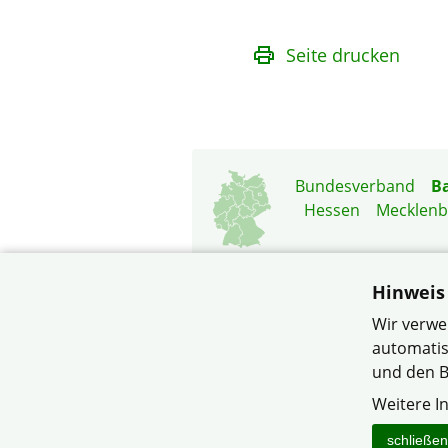
Seite drucken
Bundesverband
B
Hessen
Mecklen
Hinweis
Wir verwe
automatis
© Bürgerverein Siedlergem
und den B
Weitere I
schließen