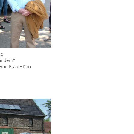
ne
undern"
 von Frau Höhn