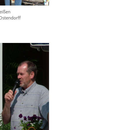
eißen
 Ostendorff