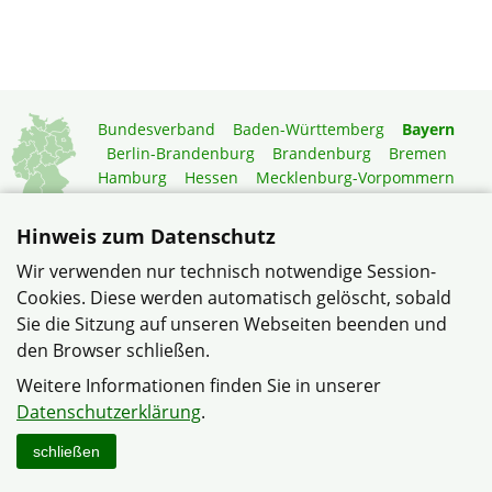
Bundesverband
Baden-Württemberg
Bayern
Berlin-Brandenburg
Brandenburg
Bremen
Hamburg
Hessen
Mecklenburg-Vorpommern
Niedersachsen
Nordrhein-Westfalen
Rheinland-Pfalz
Saarland
Sachsen
Hinweis zum Datenschutz
Sachsen-Anhalt
Schleswig-Holstein
Thüringen
Wir verwenden nur technisch notwendige Session-
Mitgliedermagazin
Gartenberatung
Cookies. Diese werden automatisch gelöscht, sobald
Sie die Sitzung auf unseren Webseiten beenden und
den Browser schließen.
© Siedlervereinigung Unterasbach e.V. im Verband
Wohneigentum Bayern e.V.
Weitere Informationen finden Sie in unserer
Datenschutzerklärung
Datenschutzerklärung
.
Haftungshinweise
Impressum
Sitemap
Kontakt
schließen