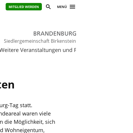
MITGLIED WERDEN
MENÜ
Siedlergemeinschaft Birkenstein
Weitere Veranstaltungen und Fahrten
Oktober
…
ten
rg-Tag statt.
deareal waren viele
 die Möglichkeit, sich
and Wohneigentum,