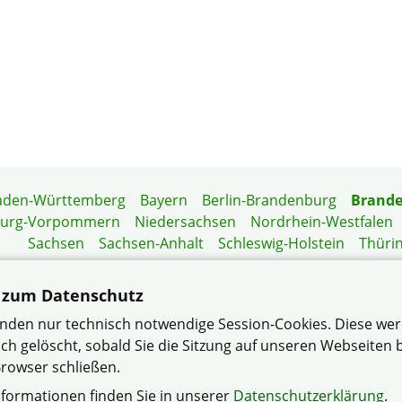
aden-Württemberg
Bayern
Berlin-Brandenburg
Brand
burg-Vorpommern
Niedersachsen
Nordrhein-Westfalen
Sachsen
Sachsen-Anhalt
Schleswig-Holstein
Thüri
Mitgliedermagazin
Gartenberatung
 zum Datenschutz
nden nur technisch notwendige Session-Cookies. Diese we
ch gelöscht, sobald Sie die Sitzung auf unseren Webseiten
chaft Birkenstein im Verband Wohneigentum Landesverband
rowser schließen.
nformationen finden Sie in unserer
Datenschutzerklärung
Impressum
Datenschutzerklärung
Sitemap
Kontakt
.