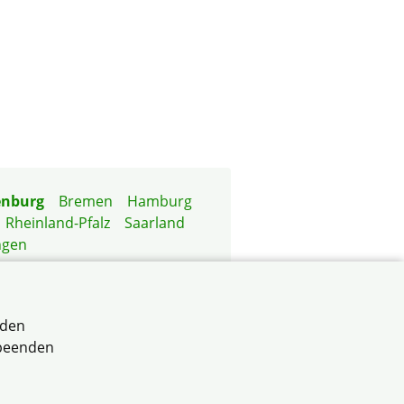
enburg
Bremen
Hamburg
Rheinland-Pfalz
Saarland
ngen
rden
 beenden
 Brandenburg e.V.