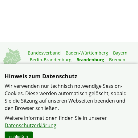
Bundesverband
Baden-Württemberg
Bayern
Berlin-Brandenburg
Brandenburg
Bremen
Hamburg
Hessen
Mecklenburg-Vorpommern
Niedersachsen
Nordrhein-Westfalen
Hinweis zum Datenschutz
Rheinland-Pfalz
Saarland
Sachsen
Wir verwenden nur technisch notwendige Session-
Sachsen-Anhalt
Schleswig-Holstein
Thüringen
Cookies. Diese werden automatisch gelöscht, sobald
Mitgliedermagazin
Gartenberatung
Sie die Sitzung auf unseren Webseiten beenden und
den Browser schließen.
© Siedlergemeinschaft Birkenstein im Verband
Weitere Informationen finden Sie in unserer
Wohneigentum Landesverband Brandenburg e.V.
Datenschutzerklärung
.
Datenschutzerklärung
Impressum
Sitemap
Kontakt
schließen