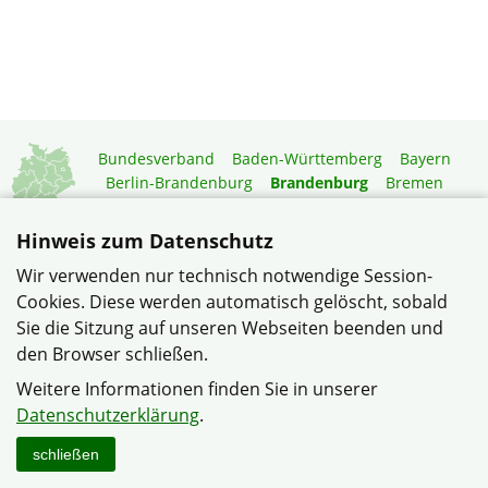
Bundesverband
Baden-Württemberg
Bayern
Berlin-Brandenburg
Brandenburg
Bremen
Hamburg
Hessen
Mecklenburg-Vorpommern
Niedersachsen
Nordrhein-Westfalen
Hinweis zum Datenschutz
Rheinland-Pfalz
Saarland
Sachsen
Wir verwenden nur technisch notwendige Session-
Sachsen-Anhalt
Schleswig-Holstein
Thüringen
Cookies. Diese werden automatisch gelöscht, sobald
Mitgliedermagazin
Gartenberatung
Sie die Sitzung auf unseren Webseiten beenden und
den Browser schließen.
© Siedlergemeinschaft Birkenstein im Verband
Weitere Informationen finden Sie in unserer
Wohneigentum Landesverband Brandenburg e.V.
Datenschutzerklärung
.
Datenschutzerklärung
Impressum
Sitemap
Kontakt
schließen