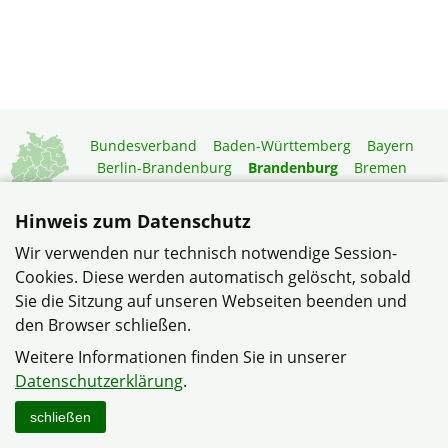
Bundesverband
Baden-Württemberg
Bayern
Berlin-Brandenburg
Brandenburg
Bremen
Hamburg
Hessen
Mecklenburg-Vorpommern
Niedersachsen
Nordrhein-Westfalen
Hinweis zum Datenschutz
Rheinland-Pfalz
Saarland
Sachsen
Wir verwenden nur technisch notwendige Session-
Sachsen-Anhalt
Schleswig-Holstein
Thüringen
Cookies. Diese werden automatisch gelöscht, sobald
Mitgliedermagazin
Gartenberatung
Sie die Sitzung auf unseren Webseiten beenden und
den Browser schließen.
© Siedlergemeinschaft Birkenstein im Verband
Weitere Informationen finden Sie in unserer
Wohneigentum Landesverband Brandenburg e.V.
Datenschutzerklärung
.
Datenschutzerklärung
Impressum
Sitemap
Kontakt
schließen