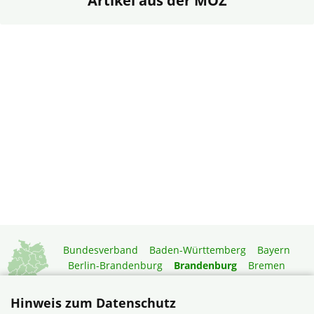
Artikel aus der MOZ
Bundesverband
Baden-Württemberg
Bayern
Berlin-Brandenburg
Brandenburg
Bremen
Hamburg
Hessen
Mecklenburg-Vorpommern
Niedersachsen
Nordrhein-Westfalen
Hinweis zum Datenschutz
Rheinland-Pfalz
Saarland
Sachsen