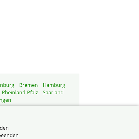
enburg
Bremen
Hamburg
Rheinland-Pfalz
Saarland
ingen
rden
 beenden