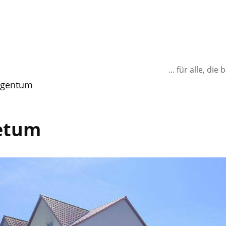
... für alle, d
gentum
etum