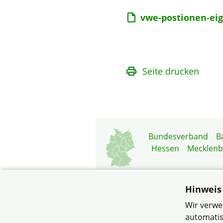
vwe-postionen-ei
Seite drucken
Bundesverband
B
Hessen
Mecklen
Hinweis
Wir verwe
automatis