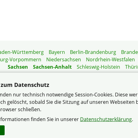
aden-Württemberg
Bayern
Berlin-Brandenburg
Brand
burg-Vorpommern
Niedersachsen
Nordrhein-Westfalen
Sachsen
Sachsen-Anhalt
Schleswig-Holstein
Thür
Mitgliedermagazin
Gartenberatung
 zum Datenschutz
nden nur technisch notwendige Session-Cookies. Diese we
ch gelöscht, sobald Sie die Sitzung auf unseren Webseiten
 bauen, modernisieren und wohnen im Verband Wohneigentum
rowser schließen.
nformationen finden Sie in unserer
Datenschutzerklärung
Impressum
Datenschutzerklärung
Sitemap
Kontakt
.