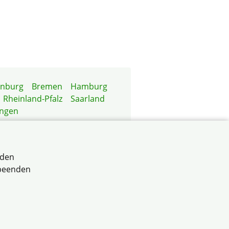
enburg
Bremen
Hamburg
Rheinland-Pfalz
Saarland
ingen
rden
 beenden
 Sachsen-Anhalt e.V.