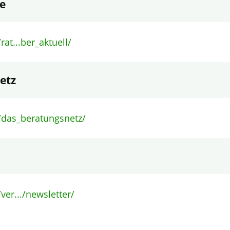
e
at...ber_aktuell/
etz
/das_beratungsnetz/
ver.../newsletter/