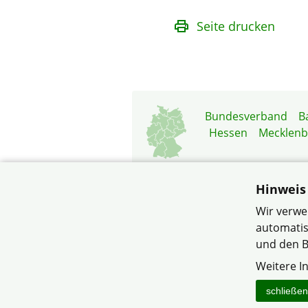
Seite drucken
Bundesverband
B
Hessen
Mecklen
Hinweis
Wir verwe
automatis
© ... für alle, die
und den B
Weitere I
schließen