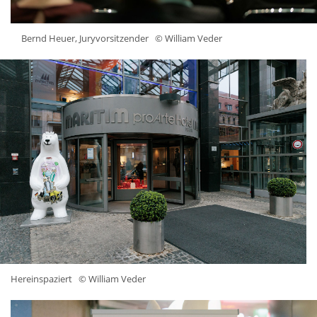
Bernd Heuer, Juryvorsitzender
© William Veder
Hereinspaziert
© William Veder